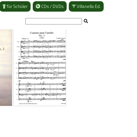
für Schüler
CDs / DVDs
Villanella Ed.