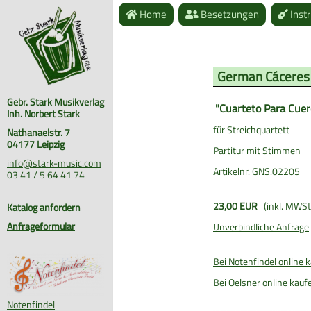
Home
Besetzungen
Inst
German Cáceres
Gebr. Stark Musikverlag
"Cuarteto Para Cuer
Inh. Norbert Stark
für Streichquartett
Nathanaelstr. 7
04177 Leipzig
Partitur mit Stimmen
info@stark-music.com
Artikelnr. GNS.02205
03 41 / 5 64 41 74
23,00 EUR
(inkl. MWSt
Katalog anfordern
Anfrageformular
Unverbindliche Anfrage
Bei Notenfindel online 
Bei Oelsner online kauf
Notenfindel