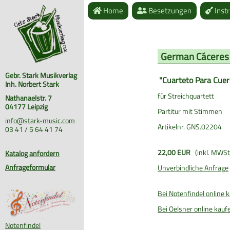
Home
Besetzungen
Inst
German Cáceres
Gebr. Stark Musikverlag
"Cuarteto Para Cuer
Inh. Norbert Stark
für Streichquartett
Nathanaelstr. 7
04177 Leipzig
Partitur mit Stimmen
info@stark-music.com
Artikelnr. GNS.02204
03 41 / 5 64 41 74
22,00 EUR
(inkl. MWSt
Katalog anfordern
Anfrageformular
Unverbindliche Anfrage
Bei Notenfindel online 
Bei Oelsner online kauf
Notenfindel