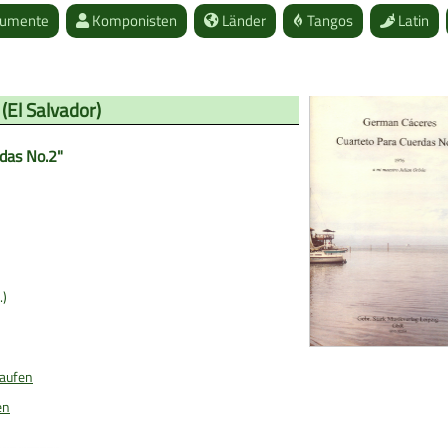
rumente
Komponisten
Länder
Tangos
Latin
(
El Salvador
)
das No.2"
.)
kaufen
en