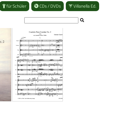
für Schüler
CDs / DVDs
Villanella Ed.